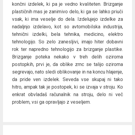
končni izdelek, ki pa je vedno kvaliteten. Brizganje
plastičnih mas je zanimivo delo, ki ga se lahko priuči
vsak, ki ima veselje do dela. Izdelujejo izdelke za
nadaljnjo izdelavo, kot so avtomobilska industrija,
tehnični izdelki, bela tehnika, medicino, elektro
tehnologijo. So zelo zanesljivi, imajo hiter dobavni
rok ter napredno tehnologijo za brizganje plastike.
Brizganje poteka nekako v treh delih oziroma
postopkih, prvi je, da oblike zrnc se talijo oziroma
segrevajo, nato sledi oblikovanje in na koncu hlajenje,
da pride ven izdelek. Seveda vse skupaj ni tako
hitro, ampak tak je postopek, ki se izvaja v stroju. Ko
enkrat obvladaš računalnik na stroju, delo ni več
problem, vsi ga opravljajo z veseljem.
Post