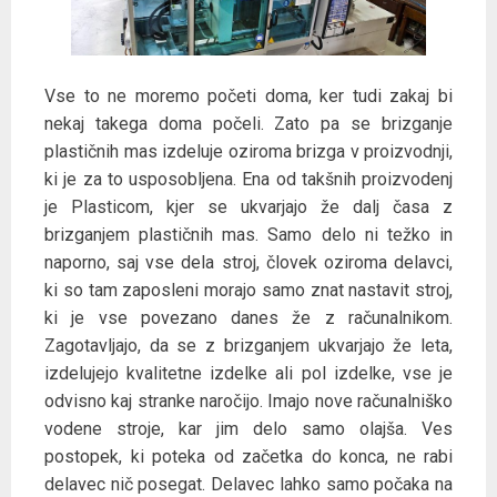
Vse to ne moremo početi doma, ker tudi zakaj bi
nekaj takega doma počeli. Zato pa se brizganje
plastičnih mas izdeluje oziroma brizga v proizvodnji,
ki je za to usposobljena. Ena od takšnih proizvodenj
je Plasticom, kjer se ukvarjajo že dalj časa z
brizganjem plastičnih mas. Samo delo ni težko in
naporno, saj vse dela stroj, človek oziroma delavci,
ki so tam zaposleni morajo samo znat nastavit stroj,
ki je vse povezano danes že z računalnikom.
Zagotavljajo, da se z brizganjem ukvarjajo že leta,
izdelujejo kvalitetne izdelke ali pol izdelke, vse je
odvisno kaj stranke naročijo. Imajo nove računalniško
vodene stroje, kar jim delo samo olajša. Ves
postopek, ki poteka od začetka do konca, ne rabi
delavec nič posegat. Delavec lahko samo počaka na