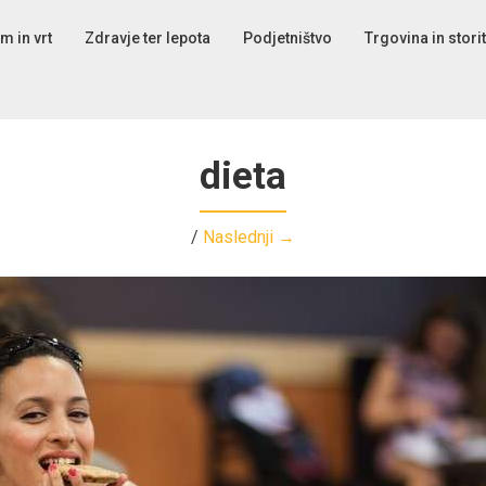
m in vrt
Zdravje ter lepota
Podjetništvo
Trgovina in stori
dieta
/
Naslednji →