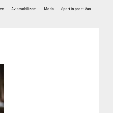
tve
Avtomobilizem
Moda
Šport in prosti čas