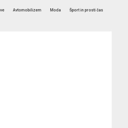
tve
Avtomobilizem
Moda
Šport in prosti čas