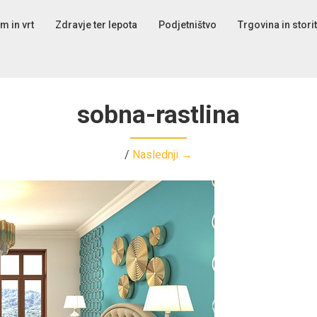
m in vrt
Zdravje ter lepota
Podjetništvo
Trgovina in stori
sobna-rastlina
/
Naslednji →