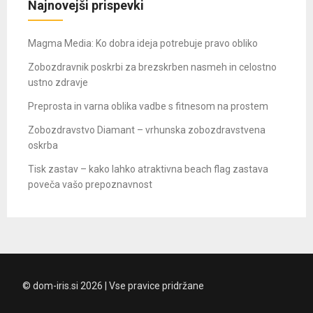
Najnovejši prispevki
Magma Media: Ko dobra ideja potrebuje pravo obliko
Zobozdravnik poskrbi za brezskrben nasmeh in celostno
ustno zdravje
Preprosta in varna oblika vadbe s fitnesom na prostem
Zobozdravstvo Diamant – vrhunska zobozdravstvena
oskrba
Tisk zastav – kako lahko atraktivna beach flag zastava
poveča vašo prepoznavnost
© dom-iris.si 2026 | Vse pravice pridržane