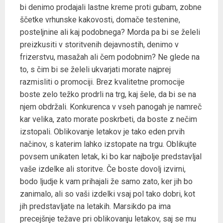
bi denimo prodajali lastne kreme proti gubam, zobne
ščetke vrhunske kakovosti, domače testenine,
posteljnine ali kaj podobnega? Morda pa bi se želeli
preizkusiti v storitvenih dejavnostih, denimo v
frizerstvu, masažah ali čem podobnim? Ne glede na
to, s čim bi se želeli ukvarjati morate najprej
razmisliti o promociji. Brez kvalitetne promocije
boste zelo težko prodrli na trg, kaj šele, da bi se na
njem obdržali. Konkurenca v vseh panogah je namreč
kar velika, zato morate poskrbeti, da boste z nečim
izstopali. Oblikovanje letakov je tako eden prvih
načinov, s katerim lahko izstopate na trgu. Oblikujte
povsem unikaten letak, ki bo kar najbolje predstavljal
vaše izdelke ali storitve. Če boste dovolj izvirni,
bodo ljudje k vam prihajali že samo zato, ker jih bo
zanimalo, ali so vaši izdelki vsaj pol tako dobri, kot
jih predstavljate na letakih. Marsikdo pa ima
precejšnje težave pri oblikovanju letakov, saj se mu