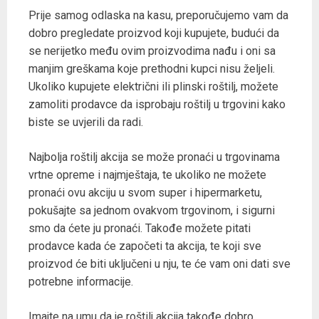
Prije samog odlaska na kasu, preporučujemo vam da
dobro pregledate proizvod koji kupujete, budući da
se nerijetko među ovim proizvodima nađu i oni sa
manjim greškama koje prethodni kupci nisu željeli.
Ukoliko kupujete električni ili plinski roštilj, možete
zamoliti prodavce da isprobaju roštilj u trgovini kako
biste se uvjerili da radi.
Najbolja roštilj akcija se može pronaći u trgovinama
vrtne opreme i najmještaja, te ukoliko ne možete
pronaći ovu akciju u svom super i hipermarketu,
pokušajte sa jednom ovakvom trgovinom, i sigurni
smo da ćete ju pronaći. Takođe možete pitati
prodavce kada će započeti ta akcija, te koji sve
proizvod će biti uključeni u nju, te će vam oni dati sve
potrebne informacije.
Imajte na umu da je roštilj akcija takođe dobro