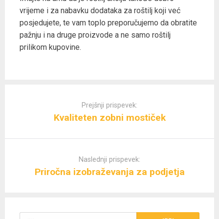
vrijeme i za nabavku dodataka za roštilj koji već
posjedujete, te vam toplo preporučujemo da obratite
pažnju i na druge proizvode a ne samo roštilj
prilikom kupovine.
Post
navigation
Prejšnji prispevek:
Kvaliteten zobni mostiček
Naslednji prispevek:
Priročna izobraževanja za podjetja
Išči: