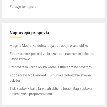
Zdravje ter lepota
Najnovejši prispevki
Magma Media: Ko dobra ideja potrebuje pravo obliko
Zobozdravnik poskrbi za brezskrben nasmeh in celostno
ustno zdravje
Preprosta in varna oblika vadbe s fitnesom na prostem
Zobozdravstvo Diamant – vrhunska zobozdravstvena
oskrba
Tisk zastav – kako lahko atraktivna beach flag zastava
poveča vašo prepoznavnost