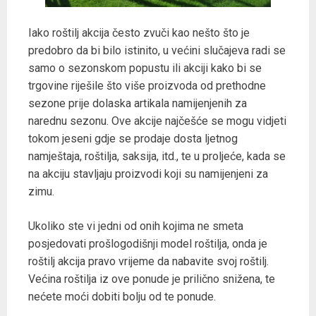
Iako roštilj akcija često zvuči kao nešto što je
predobro da bi bilo istinito, u većini slučajeva radi se
samo o sezonskom popustu ili akciji kako bi se
trgovine riješile što više proizvoda od prethodne
sezone prije dolaska artikala namijenjenih za
narednu sezonu. Ove akcije najčešće se mogu vidjeti
tokom jeseni gdje se prodaje dosta ljetnog
namještaja, roštilja, saksija, itd., te u proljeće, kada se
na akciju stavljaju proizvodi koji su namijenjeni za
zimu.
Ukoliko ste vi jedni od onih kojima ne smeta
posjedovati prošlogodišnji model roštilja, onda je
roštilj akcija pravo vrijeme da nabavite svoj roštilj.
Većina roštilja iz ove ponude je prilično snižena, te
nećete moći dobiti bolju od te ponude.