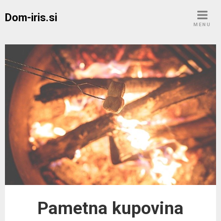
Skip
Dom-iris.si
to
MENU
content
Pametna kupovina